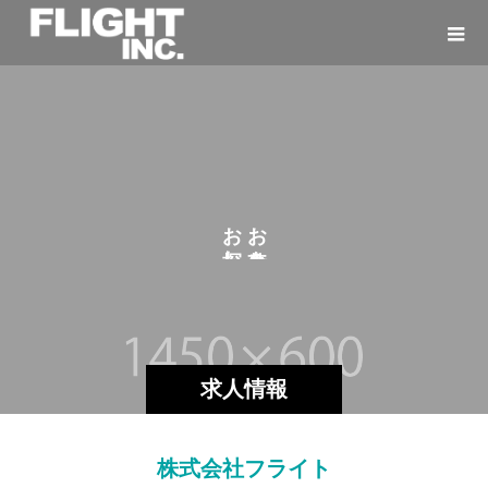
お
お
し
を
の
求人情報
株式会社フライト